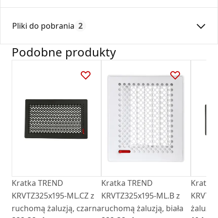
Średnica:
150
Pliki do pobrania
2
Max. temperatura:
180
Czas gwarancji:
24
Podobne produkty
Deklaracja
DZ 01_2018.pdf
Karta Techniczna
Karta Katalogowa Darco Ventlab_ Akcesoria do
kratek.pdf
Kratka TREND
Kratka TREND
Kratka
KRVTZ325x195-ML.CZ z
KRVTZ325x195-ML.B z
KRVT32
ruchomą żaluzją, czarna
ruchomą żaluzją, biała
żaluzji