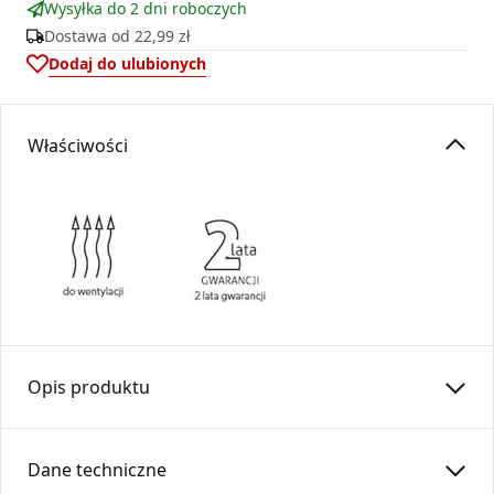
Wysyłka do 2 dni roboczych
Dostawa od
22,99 zł
Dodaj do ulubionych
Właściwości
Opis produktu
Kaseta prosta łączy kratkę wentylacyjną Ventlab z rurą.
Wykonana z blachy cynkowanej, malowana proszkowo na
Dane techniczne
kolor czarny.