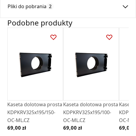
Max. temperatura:
180
Ramka jest wyposażona w specjalne przetłoczenia, co, w
Pliki do pobrania
2
Czas gwarancji:
24
połączeniu z odpowiednio ukształtowanymi łapkami kratek,
pozwala na łatwe pozycjonowanie kratki w ramce nawet po
Podobne produkty
jej montażu w ścianie.
Deklaracja
DZ 01_2018.pdf
Karta Techniczna
Karta Katalogowa Darco Ventlab_ Model V.pdf
Kaseta dolotowa prosta
Kaseta dolotowa prosta
Kaseta
KDPKRV325x195/150-
KDPKRV325x195/100-
KDPKRV
OC-ML.CZ
OC-ML.CZ
OC-ML.
69,00 zł
69,00 zł
69,00 z