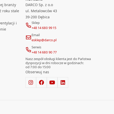
ej branży
DARCO Sp. z o.o
2 roku stale
ul. Metalowców 43
39-200 Dębica
Sklep
ntylacji i
+48 14 680 99 15
enie
Email
esklep@darco.pl
Serwis
+48 14 680 90 77
Nasz zespół obsługi klienta jest do Państwa
dyspozycji w dni robocze w godzinach:
od 7:00 do 15:00
Obserwuj nas