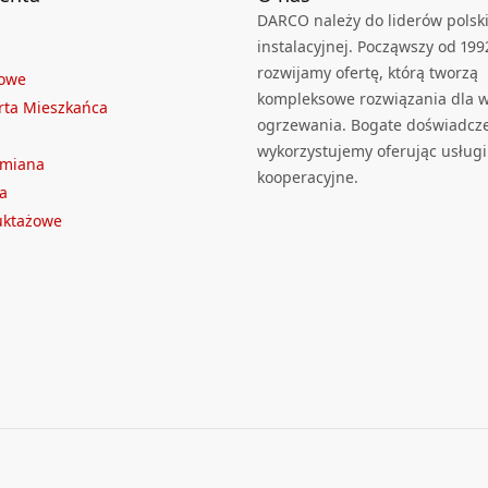
DARCO należy do liderów polski
instalacyjnej. Począwszy od 199
rozwijamy ofertę, którą tworzą
towe
kompleksowe rozwiązania dla we
rta Mieszkańca
ogrzewania. Bogate doświadcz
wykorzystujemy oferując usługi
ymiana
kooperacyjne.
a
ruktażowe