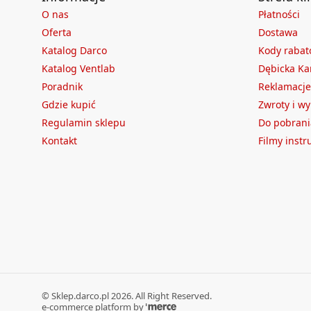
O nas
Płatności
Oferta
Dostawa
Katalog Darco
Kody raba
Katalog Ventlab
Dębicka Ka
Poradnik
Reklamacje
Gdzie kupić
Zwroty i w
Regulamin sklepu
Do pobrani
Kontakt
Filmy inst
©
Sklep.darco.pl
2026
. All Right Reserved.
e-commerce platform by