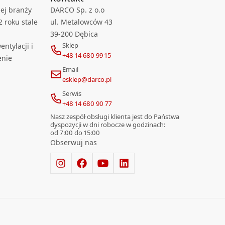
ej branży
DARCO Sp. z o.o
2 roku stale
ul. Metalowców 43
39-200 Dębica
Sklep
ntylacji i
+48 14 680 99 15
enie
Email
esklep@darco.pl
Serwis
+48 14 680 90 77
Nasz zespół obsługi klienta jest do Państwa
dyspozycji w dni robocze w godzinach:
od 7:00 do 15:00
Obserwuj nas