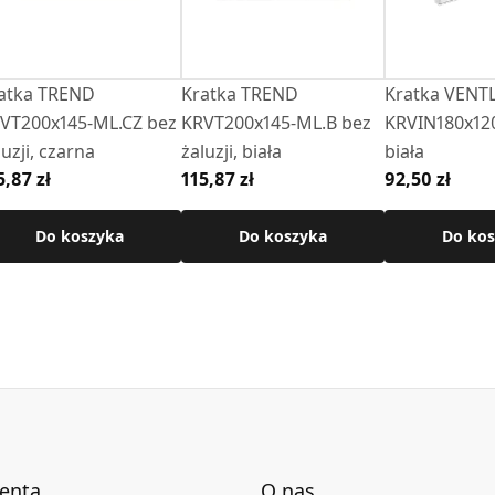
atka TREND
Kratka TREND
Kratka VENTL
VT200x145-ML.CZ bez
KRVT200x145-ML.B bez
KRVIN180x12
luzji, czarna
żaluzji, biała
biała
5,87 zł
115,87 zł
92,50 zł
Do koszyka
Do koszyka
Do kos
ienta
O nas