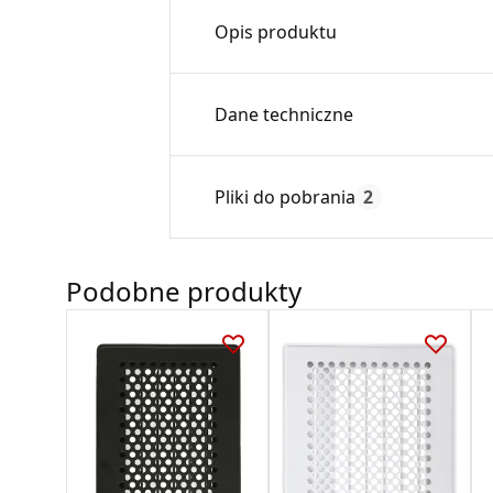
Opis produktu
Kaseta prosta łączy kratkę wentyl
Dane techniczne
Wykonana z blachy cynkowanej, 
Średnica:
Pliki do pobrania
2
Max. temperatura:
Czas gwarancji:
Podobne produkty
Deklaracja
DZ 01_2018.pdf