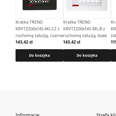
Kratka TREND
Kratka TREND
Kr
KRVTZ200x145-ML.CZ z
KRVTZ200x145-ML.B z
KR
ruchomą żaluzją, czarna
ruchomą żaluzją, biała
ża
143,42 zł
143,42 zł
11
Do koszyka
Do koszyka
Informacje
Strefa kl