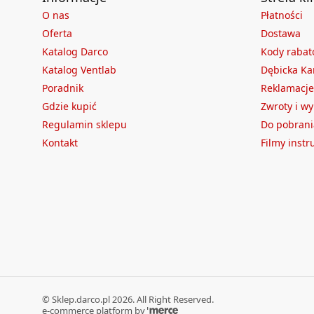
O nas
Płatności
Oferta
Dostawa
Katalog Darco
Kody raba
Katalog Ventlab
Dębicka Ka
Poradnik
Reklamacje
Gdzie kupić
Zwroty i w
Regulamin sklepu
Do pobrani
Kontakt
Filmy inst
©
Sklep.darco.pl
2026
. All Right Reserved.
e-commerce platform by