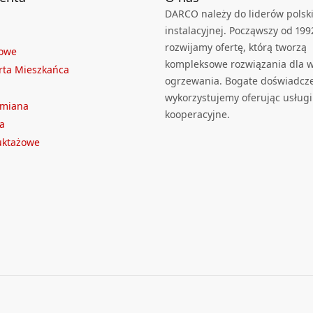
DARCO należy do liderów polski
instalacyjnej. Począwszy od 199
rozwijamy ofertę, którą tworzą
towe
kompleksowe rozwiązania dla we
rta Mieszkańca
ogrzewania. Bogate doświadcz
wykorzystujemy oferując usługi
ymiana
kooperacyjne.
a
ruktażowe