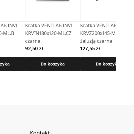
AB INVI
Kratka VENTLAB INVI
Kratka VENTLAB
0-ML.B
KRVIN180x120-ML.CZ
KRVZ200x145-ML.CZ z
czarna
żaluzją czarna
92,50 zł
127,55 zł
zyka
Do koszyka
Do koszyka
Kontakt