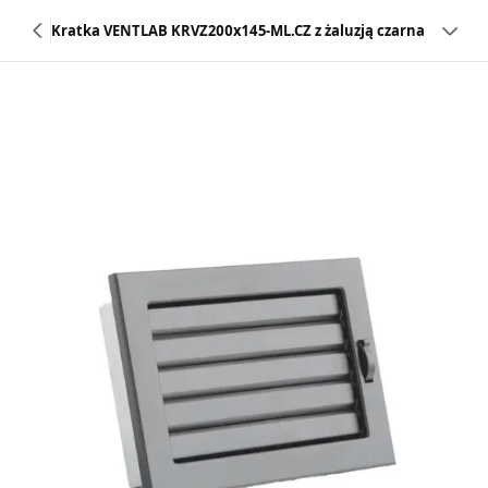
Kratka VENTLAB KRVZ200x145-ML.CZ z żaluzją czarna