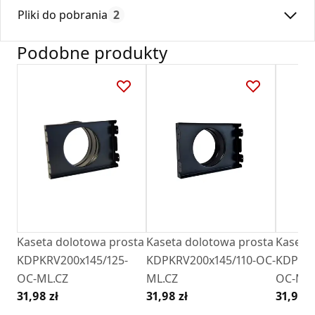
Max. temperatura:
180
każdy najmniejszy szczegół , to daje stabilność i trwałość.
Pliki do pobrania
2
Czas gwarancji:
24
Ramka jest wyposażona w specjalne przetłoczenia, co, w
połączeniu z odpowiednio ukształtowanymi łapkami kratek,
Podobne produkty
pozwala na łatwe pozycjonowanie kratki w ramce nawet po
Deklaracja
DZ 01_2018.pdf
jej montażu w ścianie.
Karta Techniczna
Karta Katalogowa Darco Ventlab_ Model V.pdf
Kaseta dolotowa prosta
Kaseta dolotowa prosta
Kaseta
KDPKRV200x145/125-
KDPKRV200x145/110-OC-
KDPKRV
OC-ML.CZ
ML.CZ
OC-ML.
31,98 zł
31,98 zł
31,98 z