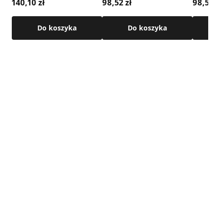
140,10 zł
98,52 zł
98,52 z
Zobacz wszystkie anemostaty wentylacyjne
Do koszyka
Do koszyka