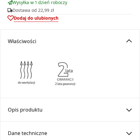
Wysyłka w 1 dzień roboczy
Dostawa od
22,99 zł
Dodaj do ulubionych
Właściwości
Opis produktu
Anemostat okrągły
ASV
fi 150 stanowi estetyczne
zakończenie systemów wentylacyjnych oraz
Dane techniczne
rozprowadzania ciepłego powietrza z kominków.