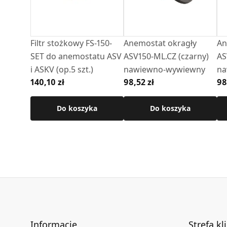
Zobacz jak wygląda nasz anemostat
Zobacz jak zamontować anemostat
Filtr stożkowy FS-150-
Anemostat okragły
An
SET do anemostatu ASV
ASV150-ML.CZ (czarny)
AS
i ASKV (op.5 szt.)
nawiewno-wywiewny
na
140,10 zł
98,52 zł
98
Do koszyka
Do koszyka
Informacje
Strefa kl