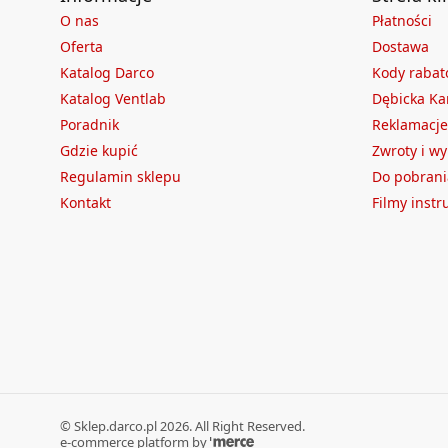
O nas
Płatności
Oferta
Dostawa
Katalog Darco
Kody raba
Katalog Ventlab
Dębicka Ka
Poradnik
Reklamacje
Gdzie kupić
Zwroty i w
Regulamin sklepu
Do pobrani
Kontakt
Filmy inst
©
Sklep.darco.pl
2026
. All Right Reserved.
e-commerce platform by