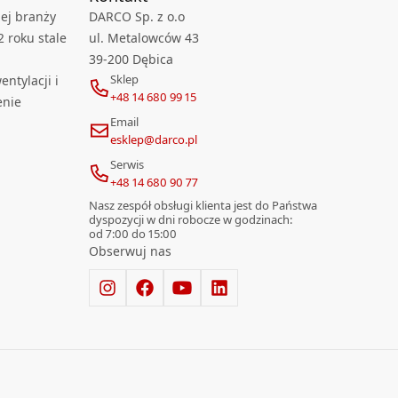
ej branży
DARCO Sp. z o.o
2 roku stale
ul. Metalowców 43
39-200 Dębica
Sklep
ntylacji i
+48 14 680 99 15
enie
Email
esklep@darco.pl
Serwis
+48 14 680 90 77
Nasz zespół obsługi klienta jest do Państwa
dyspozycji w dni robocze w godzinach:
od 7:00 do 15:00
Obserwuj nas