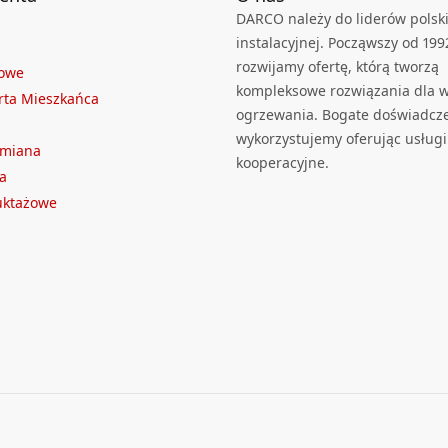
DARCO należy do liderów polski
instalacyjnej. Począwszy od 199
rozwijamy ofertę, którą tworzą
towe
kompleksowe rozwiązania dla we
rta Mieszkańca
ogrzewania. Bogate doświadcz
wykorzystujemy oferując usługi
ymiana
kooperacyjne.
a
ruktażowe