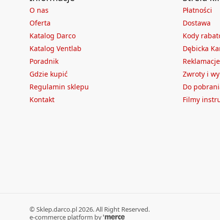
O nas
Płatności
Oferta
Dostawa
Katalog Darco
Kody raba
Katalog Ventlab
Dębicka Ka
Poradnik
Reklamacje
Gdzie kupić
Zwroty i w
Regulamin sklepu
Do pobrani
Kontakt
Filmy inst
©
Sklep.darco.pl
2026
. All Right Reserved.
e-commerce platform by