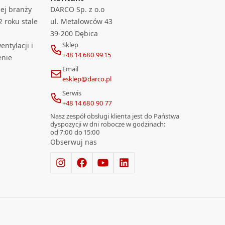
ej branży
DARCO Sp. z o.o
2 roku stale
ul. Metalowców 43
39-200 Dębica
Sklep
ntylacji i
+48 14 680 99 15
enie
Email
esklep@darco.pl
Serwis
+48 14 680 90 77
Nasz zespół obsługi klienta jest do Państwa
dyspozycji w dni robocze w godzinach:
od 7:00 do 15:00
Obserwuj nas