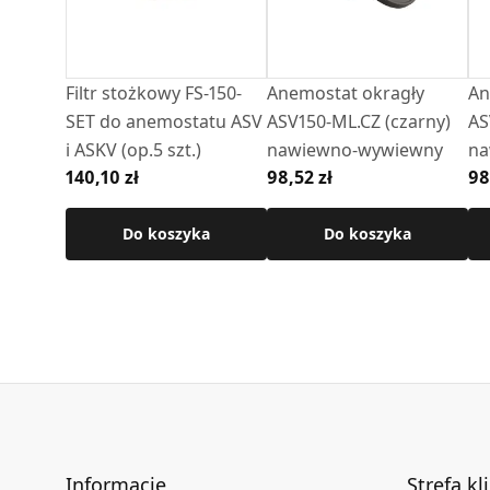
Zobacz jak wygląda nasz anemostat
Zobacz jak zamontować anemostat
Filtr stożkowy FS-150-
Anemostat okragły
An
SET do anemostatu ASV
ASV150-ML.CZ (czarny)
AS
Zobacz wszystkie anemostaty wentylacyjne
i ASKV (op.5 szt.)
nawiewno-wywiewny
na
140,10 zł
98,52 zł
98
Do koszyka
Do koszyka
Informacje
Strefa kl