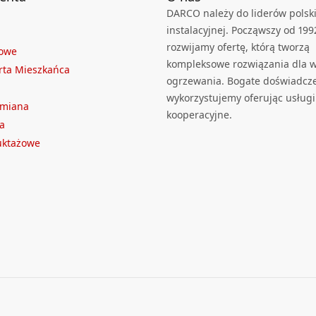
DARCO należy do liderów polski
instalacyjnej. Począwszy od 199
rozwijamy ofertę, którą tworzą
towe
kompleksowe rozwiązania dla we
rta Mieszkańca
ogrzewania. Bogate doświadcz
wykorzystujemy oferując usługi
ymiana
kooperacyjne.
a
ruktażowe