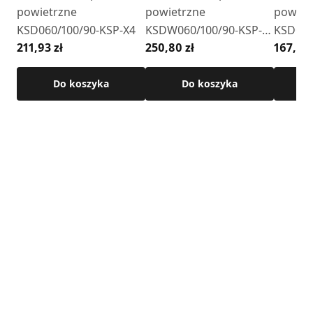
powietrzne
powietrzne
powiet
• Kąt: 90°
KSD060/100/90-KSP-X4
KSDW060/100/90-KSP-
KSD060
• średnica: 60/100 mm
211,93 zł
250,80 zł
167,77 
X4 ze wspornikiem
• materiał: stal kwasoodporna 1.4301
• grubość blachy: 0,4 mm
• połączenie: nypel / kielich
Do koszyka
Do koszyka
• uszczelka w zestawie
Szczegółowe wymiary oraz pozostałe parametry techniczne
dostępne są w karcie technicznej produktu.