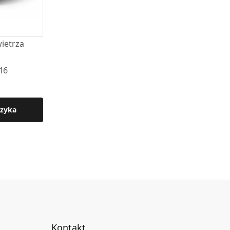
ietrza
16
zyka
Kontakt