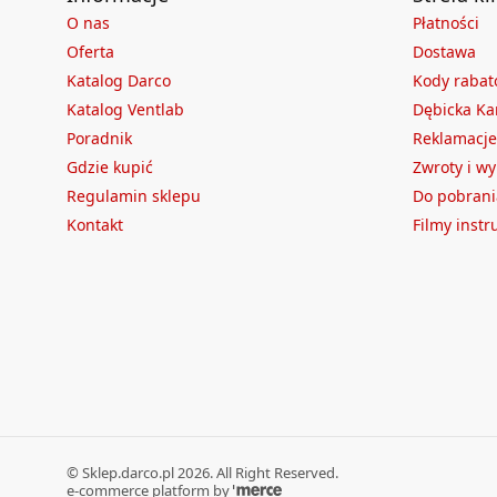
O nas
Płatności
Oferta
Dostawa
Katalog Darco
Kody raba
Katalog Ventlab
Dębicka Ka
Poradnik
Reklamacje
Gdzie kupić
Zwroty i w
Regulamin sklepu
Do pobrani
Kontakt
Filmy inst
©
Sklep.darco.pl
2026
. All Right Reserved.
e-commerce platform by