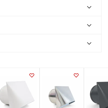
talacji wentylacyjnej, przeznaczony do poboru
100
250
yposażony w okapnik z blachy ocynkowanej
24
iatkę przeciw owadom, która skutecznie
Karta Techniczna
ami i większymi zanieczyszczeniami
DARCO_Karta_katalogowa_System-
Ksztaltek-Okraglych.pdf
zne
elastyczne