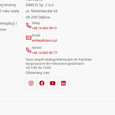
ej branży
DARCO Sp. z o.o
2 roku stale
ul. Metalowców 43
39-200 Dębica
Sklep
ntylacji i
+48 14 680 99 15
enie
Email
esklep@darco.pl
Serwis
+48 14 680 90 77
Nasz zespół obsługi klienta jest do Państwa
dyspozycji w dni robocze w godzinach:
od 7:00 do 15:00
Obserwuj nas