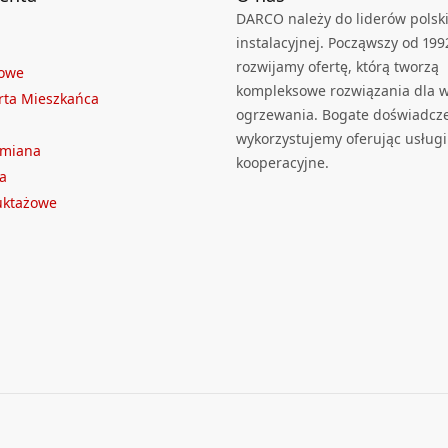
DARCO należy do liderów polski
instalacyjnej. Począwszy od 199
rozwijamy ofertę, którą tworzą
towe
kompleksowe rozwiązania dla we
rta Mieszkańca
ogrzewania. Bogate doświadcz
wykorzystujemy oferując usługi
ymiana
kooperacyjne.
a
ruktażowe