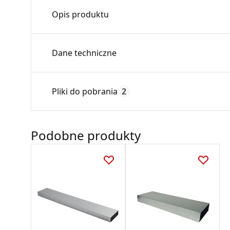
Opis produktu
Złączka wewnętrzna prostokątna – służy do ł
Dane techniczne
dystrybucji gorącego powietrza .
Specjalne przetłoczenie na środku złączki um
Max. temperatura:
Pliki do pobrania
2
Czas gwarancji:
Deklaracja
Podobne produkty
KDWU 04_2022.pdf