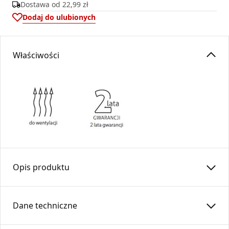
Dostawa od
22,99 zł
Dodaj do ulubionych
Właściwości
Opis produktu
Złącze do rur elastycznych
ZWS
…-OC /
SPIRO
DARCO
Dane techniczne
Złącze
ZWS
przeznaczone jest do łączenia rur elastycznych
w systemach wentylacyjnych oraz
DGP
(dystrybucji