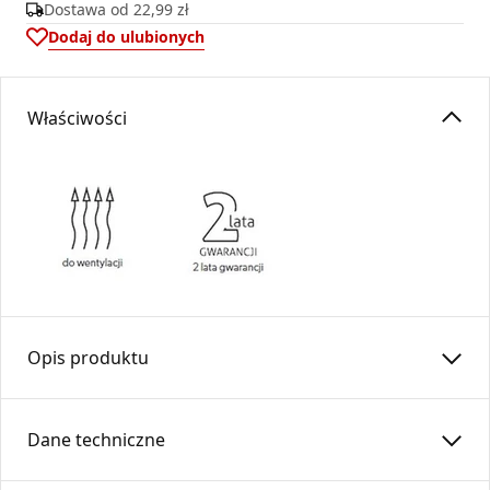
Dostawa od
22,99 zł
Dodaj do ulubionych
Właściwości
Opis produktu
Złącze do rur elastycznych
ZWS
…-OC /
SPIRO
DARCO
Dane techniczne
Złącze
ZWS
przeznaczone jest do łączenia rur elastycznych
w systemach wentylacyjnych oraz
DGP
(dystrybucji