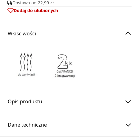
Dostawa od
22,99 zł
Dodaj do ulubionych
Właściwości
Opis produktu
Złącze do rur elastycznych
ZWS
…-OC /
SPIRO
DARCO
Dane techniczne
Złącze
ZWS
przeznaczone jest do łączenia rur elastycznych
w systemach wentylacyjnych oraz
DGP
(dystrybucji