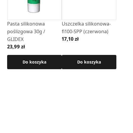
Specyfikacja techniczna
• System:
SPP
Pasta silikonowa
Uszczelka silikonowa-
• Materiał wykonania: blacha czarna malowana na kolor
poślizgowa 30g /
fi100-SPP (czerwona)
czarny
17,10 zł
GLIDEX
• Uszczelka: w komplecie
23,99 zł
• Maksymalna temperatura pracy: 250°C
Szczegółowe wymiary oraz dodatkowe informacje
Do koszyka
Do koszyka
techniczne dostępne są w karcie produktu.
Zobacz przykładowy montaż