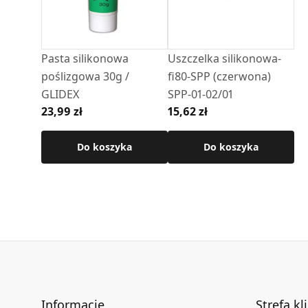
• Maksymalna temperatura pracy: 250°C
Szczegółowe wymiary oraz dodatkowe informa
Pasta silikonowa
Uszczelka silikonowa-
poślizgowa 30g /
fi80-SPP (czerwona)
Zobacz przykładowy montaż
GLIDEX
SPP-01-02/01
23,99 zł
15,62 zł
Do koszyka
Do koszyka
Informacje
Strefa kl