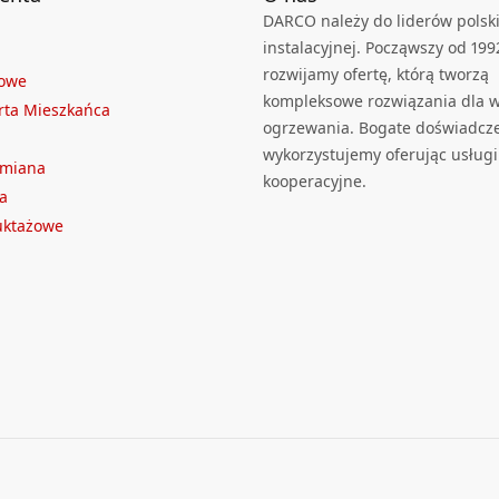
DARCO należy do liderów polski
instalacyjnej. Począwszy od 199
rozwijamy ofertę, którą tworzą
towe
kompleksowe rozwiązania dla we
rta Mieszkańca
ogrzewania. Bogate doświadcz
wykorzystujemy oferując usługi
ymiana
kooperacyjne.
a
ruktażowe