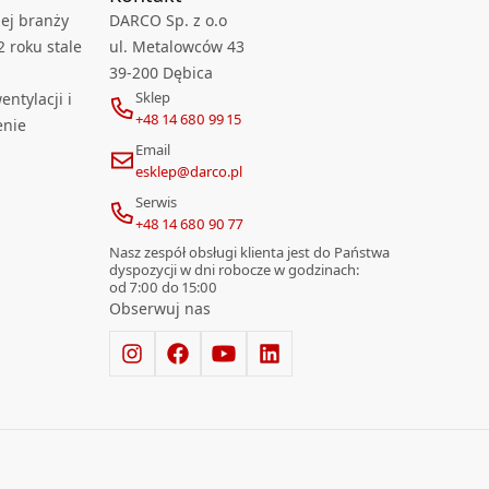
ej branży
DARCO Sp. z o.o
2 roku stale
ul. Metalowców 43
39-200 Dębica
Sklep
ntylacji i
+48 14 680 99 15
enie
Email
esklep@darco.pl
Serwis
+48 14 680 90 77
Nasz zespół obsługi klienta jest do Państwa
dyspozycji w dni robocze w godzinach:
od 7:00 do 15:00
Obserwuj nas