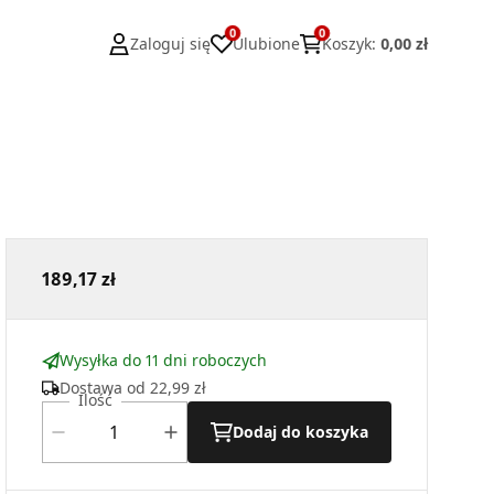
0
0
Zaloguj się
Ulubione
Koszyk
:
0,00 zł
189,17 zł
Wysyłka do 11 dni roboczych
Dostawa od
22,99 zł
Ilość
Dodaj do koszyka