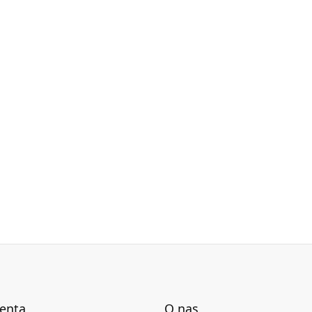
cje techniczne dostępne są w karcie produktu.
ienta
O nas