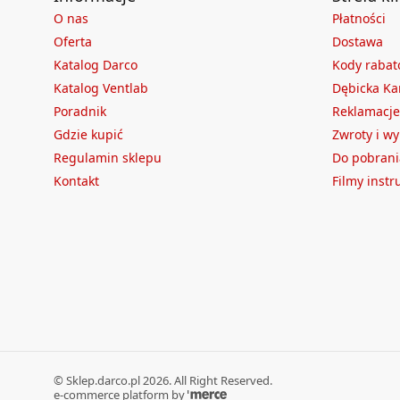
O nas
Płatności
Oferta
Dostawa
Katalog Darco
Kody raba
Katalog Ventlab
Dębicka Ka
Poradnik
Reklamacje
Gdzie kupić
Zwroty i w
Regulamin sklepu
Do pobrani
Kontakt
Filmy inst
©
Sklep.darco.pl
2026
. All Right Reserved.
e-commerce platform by