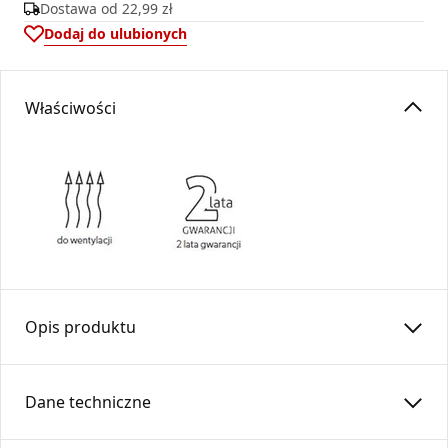
Dostawa od
22,99 zł
Dodaj do ulubionych
Właściwości
Opis produktu
Zaślepka ZS150-OC
Dane techniczne
Przeznaczona jest do zamykania nieużywanych przewodów
okrągłych w skrzynkach rozprężnych oraz odgałęzień