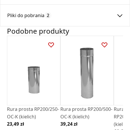
Średnica:
200
Pliki do pobrania
2
Max. temperatura:
250
Czas gwarancji:
24
Podobne produkty
Deklaracja
KDWU 05_2022.pdf
Karta Techniczna
DARCO_Karta_katalogowa_Rury-Ksztaltki-
Stalowe-Okragle.pdf
Rura prosta RP200/250-
Rura prosta RP200/500-
Rura p
OC-K (kielich)
OC-K (kielich)
RP200/
23,49 zł
39,24 zł
(kielich