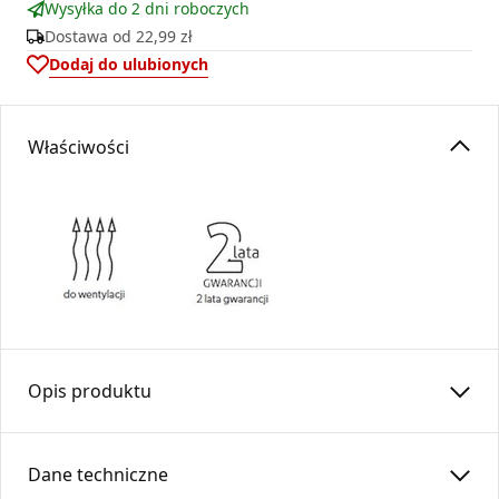
Wysyłka do 2 dni roboczych
Dostawa od
22,99 zł
Dodaj do ulubionych
Właściwości
Opis produktu
Zaślepka trójnika zapewnia szczelne zamknięcie wylotu
trójnika. Zaślepka kielichowa stosowana do trójnika o kącie
Dane techniczne
45stopni.