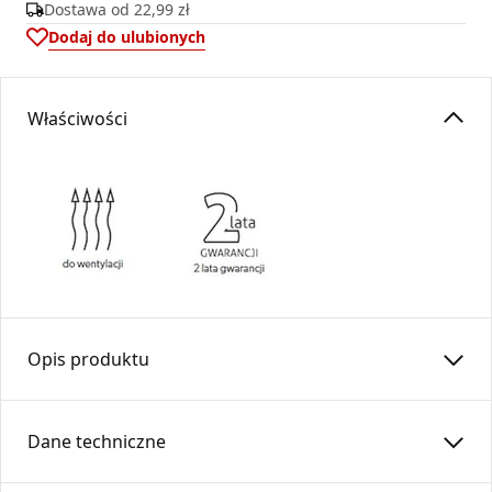
Dostawa od
22,99 zł
Dodaj do ulubionych
Właściwości
Opis produktu
Rura prosta RP200/1000-OC-K (kielich)
Dane techniczne
Rura prosta wykonana z blachy ocynkowanej,
przeznaczona do budowy ciągów w instalacjach wentylacji