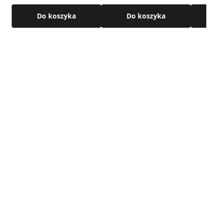
• połączenie: nypel / kielich
Do koszyka
Do koszyka
Szczegółowe wymiary oraz pozostałe parametry techniczne
produktu dostępne są w karcie technicznej produktu.