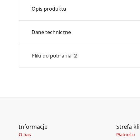
Opis produktu
Zaślepka trójnika umożliwia zamknięcie ni
Dane techniczne
połączenia nyplowego. Zaślepka nyplowa stoso
Średnica:
Pliki do pobrania
2
Max. temperatura:
Czas gwarancji:
Deklaracja
DWU 1_2024.pdf
Informacje
Strefa kl
O nas
Płatności