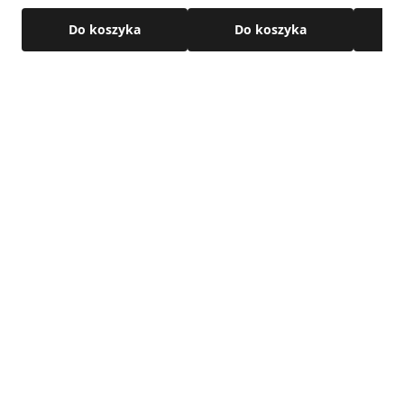
Szczegółowe wymiary oraz pozostałe parametry techniczne
produktu dostępne są w karcie technicznej produktu.
Do koszyka
Do koszyka