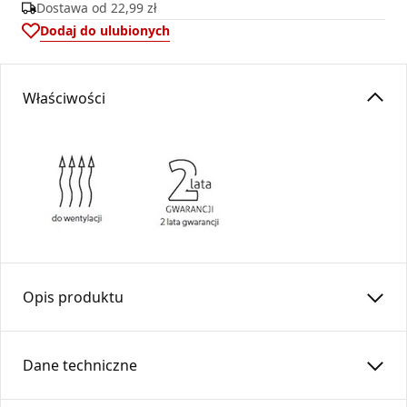
Dostawa od
22,99 zł
Dodaj do ulubionych
Właściwości
Opis produktu
Zaślepka rury WZS150-OC-N (nyplowa)
Dane techniczne
Wykonana z blachy ocynkowanej służy do zamknięcia
kanałów wentylacyjnych. Element znajduje zastosowanie w