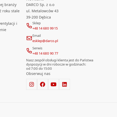
ej branży
DARCO Sp. z o.o
2 roku stale
ul. Metalowców 43
39-200 Dębica
Sklep
ntylacji i
+48 14 680 99 15
enie
Email
esklep@darco.pl
Serwis
+48 14 680 90 77
Nasz zespół obsługi klienta jest do Państwa
dyspozycji w dni robocze w godzinach:
od 7:00 do 15:00
Obserwuj nas