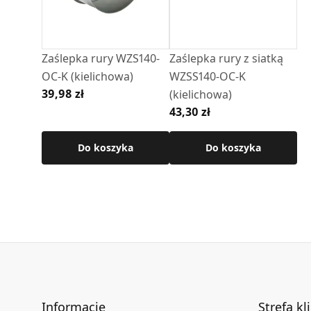
• połączenie: nypel/ kielich
Szczegółowe wymiary oraz pozostałe paramet
Zaślepka rury WZS140-
Zaślepka rury z siatką
technicznej produktu.
OC-K (kielichowa)
WZSS140-OC-K
39,98 zł
(kielichowa)
43,30 zł
Do koszyka
Do koszyka
Informacje
Strefa kl