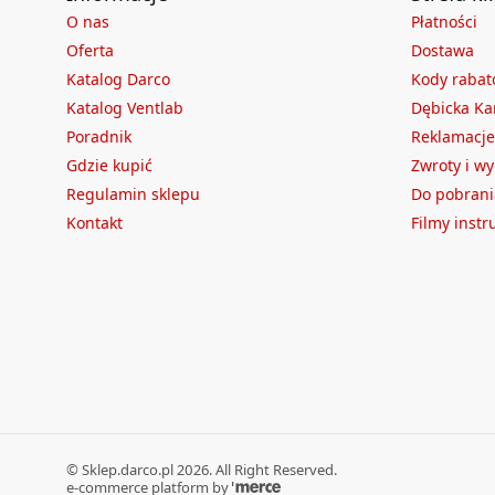
O nas
Płatności
Oferta
Dostawa
Katalog Darco
Kody raba
Katalog Ventlab
Dębicka Ka
Poradnik
Reklamacje
Gdzie kupić
Zwroty i w
Regulamin sklepu
Do pobrani
Kontakt
Filmy inst
©
Sklep.darco.pl
2026
. All Right Reserved.
e-commerce platform by