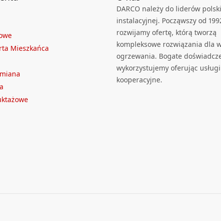
DARCO należy do liderów polski
instalacyjnej. Począwszy od 199
rozwijamy ofertę, którą tworzą
towe
kompleksowe rozwiązania dla we
rta Mieszkańca
ogrzewania. Bogate doświadcz
wykorzystujemy oferując usługi
ymiana
kooperacyjne.
a
ruktażowe