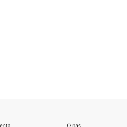
ry techniczne produktu dostępne są w karcie
ienta
O nas