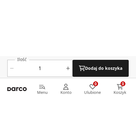
Ilość
Dodaj do koszyka
0
0
0
0
Menu
Konto
Ulubione
Koszyk
Menu
Konto
Ulubione
Koszyk
Informacje
O nas
Strefa klienta
Oferta