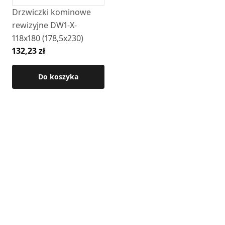
• grubość blachy: 0,5 mm
Drzwiczki kominowe
• sposób montażu: połączenie nypel / kielich
rewizyjne DW1-X-
118x180 (178,5x230)
Szczegółowe wymiary oraz pozostałe parametry dostępne
132,23 zł
są w karcie technicznej.
Do koszyka