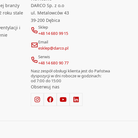
ej branży
DARCO Sp. z o.o
2 roku stale
ul. Metalowców 43
39-200 Dębica
Sklep
ntylacji i
+48 14 680 99 15
enie
Email
esklep@darco.pl
Serwis
+48 14 680 90 77
Nasz zespół obsługi klienta jest do Państwa
dyspozycji w dni robocze w godzinach:
od 7:00 do 15:00
Obserwuj nas