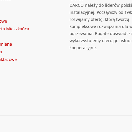
DARCO należy do liderów polski
instalacyjnej. Począwszy od 199
rozwijamy ofertę, którą tworzą
towe
kompleksowe rozwiązania dla we
rta Mieszkańca
ogrzewania. Bogate doświadcz
wykorzystujemy oferując usługi
ymiana
kooperacyjne.
a
ruktażowe