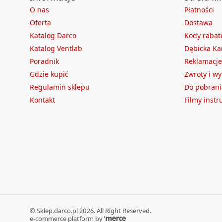
O nas
Płatności
Oferta
Dostawa
Katalog Darco
Kody raba
Katalog Ventlab
Dębicka Ka
Poradnik
Reklamacje
Gdzie kupić
Zwroty i w
Regulamin sklepu
Do pobrani
Kontakt
Filmy inst
©
Sklep.darco.pl
2026
. All Right Reserved.
e-commerce platform by