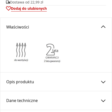
Dostawa od
22,99 zł
Dodaj do ulubionych
Właściwości
Opis produktu
Uchwyt mocujący
UMO
…-X
Dane techniczne
Obejma montażowa z kołkiem rozporowym przeznaczona
jest do trwałego mocowania elementów systemu