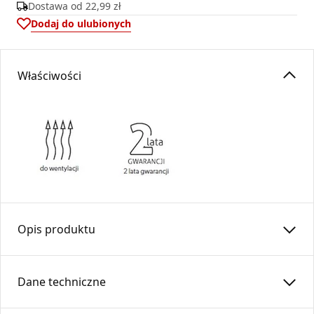
Dostawa od
22,99 zł
Dodaj do ulubionych
Właściwości
Opis produktu
Uchwyt mocujący
UMO
…-X
Dane techniczne
Obejma montażowa z kołkiem rozporowym przeznaczona
jest do trwałego mocowania elementów systemu