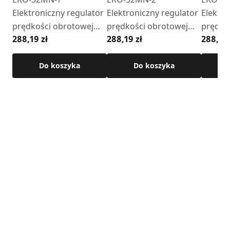
Elektroniczny regulator
Elektroniczny regulator
Elektro
prędkości obrotowej
prędkości obrotowej
prędko
288,19 zł
288,19 zł
288,19 
(natynkowy,
(natynkowy, okrągły,
(natynk
kwadratowy, czarny)
czarny)
biały)
Do koszyka
Do koszyka