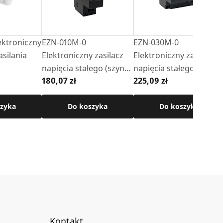
ektroniczny
EZN-010M-0
EZN-030M-0
asilania
Elektroniczny zasilacz
Elektroniczny zasilacz
napięcia stałego (szyna
napięcia stałego (szyna
180,07 zł
225,09 zł
TS 35 / DIN 3, 1 M, 24 V
TS 35 / DIN 3, 2 M, 24 V
DC, 10 W)
DC, 30 W)
zyka
Do koszyka
Do koszyka
Kontakt