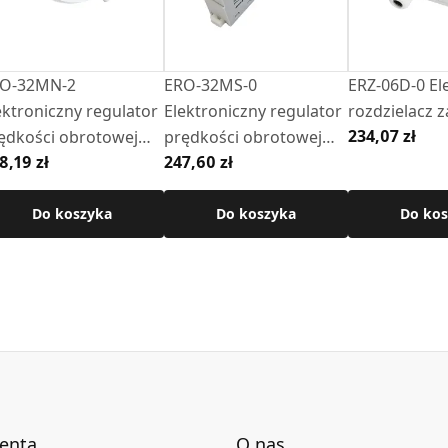
O-32MN-2
ERO-32MS-0
ERZ-06D-0 El
ektroniczny regulator
Elektroniczny regulator
rozdzielacz z
234,07 zł
ędkości obrotowej
prędkości obrotowej
8,19 zł
247,60 zł
atynkowy, okrągły,
(szyna TS 35 / DIN 3)
ły)
Do koszyka
Do koszyka
Do kos
ienta
O nas