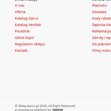
O nas
Płatności
Oferta
Dostawa
Katalog Darco
Kody raba
Katalog Ventlab
Dębicka Ka
Poradnik
Reklamacje
Gdzie kupić
Zwroty i w
Regulamin sklepu
Do pobrani
Kontakt
Filmy inst
©
Sklep.darco.pl
2026
. All Right Reserved.
e-commerce platform by