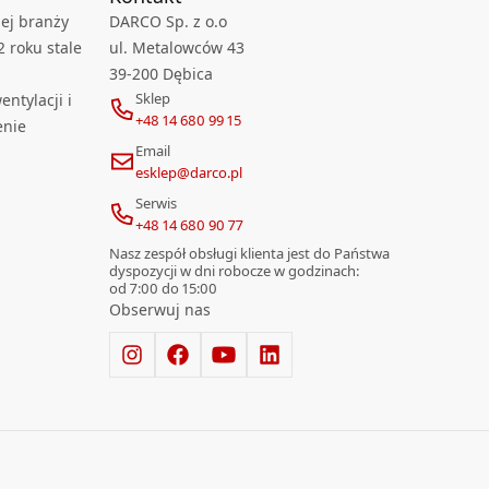
ej branży
DARCO Sp. z o.o
2 roku stale
ul. Metalowców 43
39-200 Dębica
Sklep
ntylacji i
+48 14 680 99 15
enie
Email
esklep@darco.pl
Serwis
+48 14 680 90 77
Nasz zespół obsługi klienta jest do Państwa
dyspozycji w dni robocze w godzinach:
od 7:00 do 15:00
Obserwuj nas