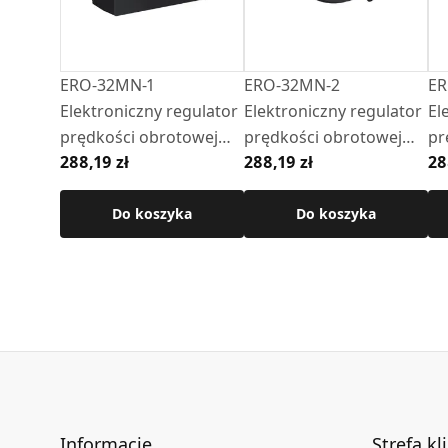
ERO-32MN-1
ERO-32MN-2
ER
Elektroniczny regulator
Elektroniczny regulator
El
prędkości obrotowej
prędkości obrotowej
pr
288,19 zł
288,19 zł
28
(natynkowy,
(natynkowy, okrągły,
(n
kwadratowy, czarny)
czarny)
bia
Do koszyka
Do koszyka
Informacje
Strefa kl