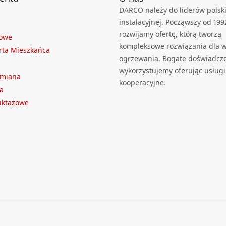
DARCO należy do liderów polski
instalacyjnej. Począwszy od 199
rozwijamy ofertę, którą tworzą
towe
kompleksowe rozwiązania dla we
rta Mieszkańca
ogrzewania. Bogate doświadcz
wykorzystujemy oferując usługi
ymiana
kooperacyjne.
a
ruktażowe