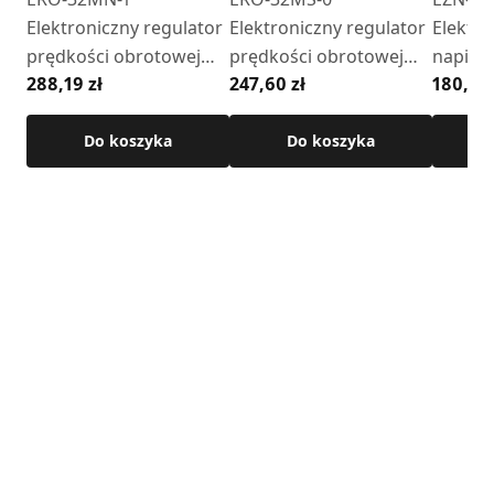
Elektroniczny regulator
Elektroniczny regulator
Elektro
prędkości obrotowej
prędkości obrotowej
napięci
288,19 zł
247,60 zł
180,07 
(natynkowy,
(szyna TS 35 / DIN 3)
TS 35 /
kwadratowy, czarny)
DC, 10 
Do koszyka
Do koszyka