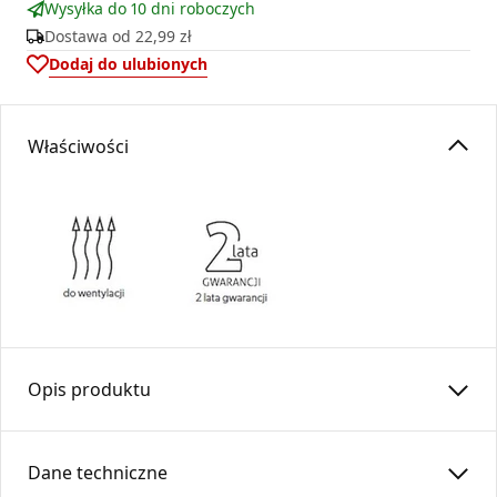
Wysyłka do 10 dni roboczych
Dostawa od
22,99 zł
Dodaj do ulubionych
Właściwości
Opis produktu
Trójnik zima-lato posiada zwrotnicę i cięgno za pomocą
którego regulowany jest przepływ powietrza.
Dane techniczne