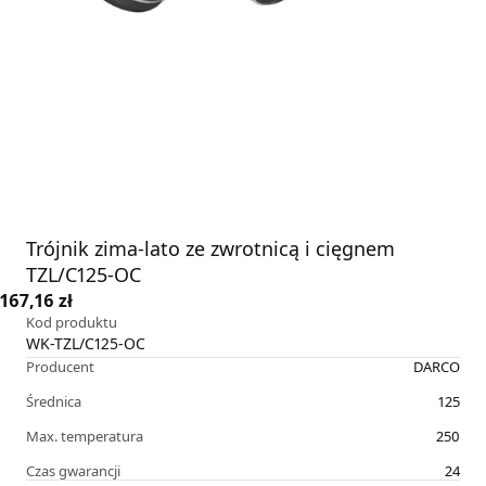
Trójnik zima-lato ze zwrotnicą i cięgnem
TZL/C125-OC
167,16 zł
Kod produktu
WK-TZL/C125-OC
Producent
DARCO
Średnica
125
Max. temperatura
250
Czas gwarancji
24