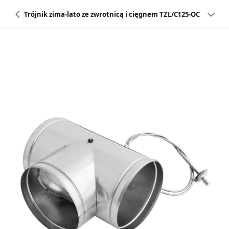
Trójnik zima-lato ze zwrotnicą i cięgnem TZL/C125-OC