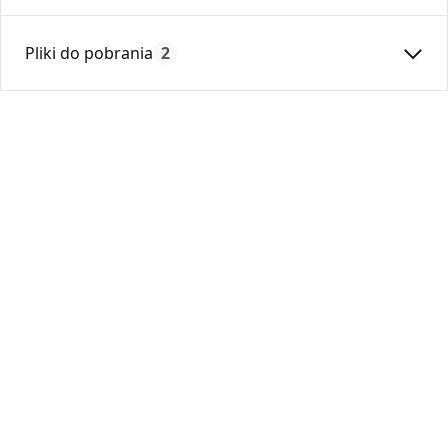
Średnica:
125
Pliki do pobrania
2
Max. temperatura:
250
Czas gwarancji:
24
Deklaracja
DZ 01_2018.pdf
Karta Techniczna
DARCO_Karta_katalogowa_System-Ksztaltek-
Okraglych.pdf