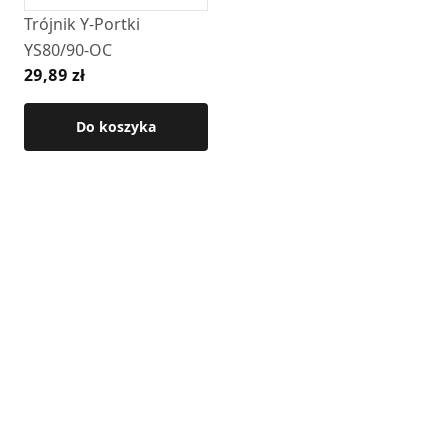
DGP
Trójnik Y-Portki
YS80/90-OC
Szczegółowe wymiary oraz pozostałe parametry techniczne
29,89 zł
dostępne są w karcie technicznej produktu.
Do koszyka