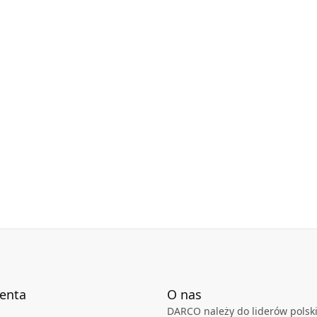
y techniczne dostępne są w karcie technicznej
ienta
O nas
DARCO należy do liderów polski