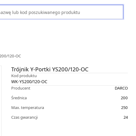
YS200/120-OC
Trójnik Y-Portki YS200/120-OC
Kod produktu
WK-YS200/120-OC
Producent
DARCO
Średnica
200
Max. temperatura
250
Czas gwarancji
24