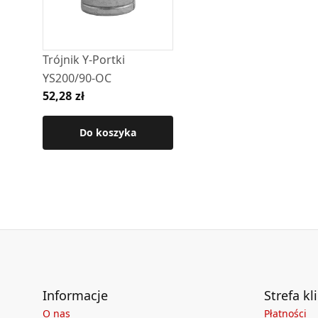
Szczegółowe wymiary oraz pozostałe parametr
produktu.
Trójnik Y-Portki
YS200/90-OC
52,28 zł
Do koszyka
Informacje
Strefa kl
O nas
Płatności