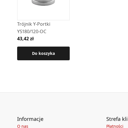
Szczegółowe wymiary oraz pozostałe parametr
produktu.
Trójnik Y-Portki
YS180/120-OC
43,42 zł
Do koszyka
Informacje
Strefa kl
O nas
Płatności