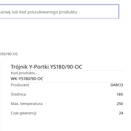
YS180/90-OC
Trójnik Y-Portki YS180/90-OC
Kod produktu
WK-YS180/90-OC
Producent
DARCO
Średnica
180
Max. temperatura
250
Czas gwarancji
24