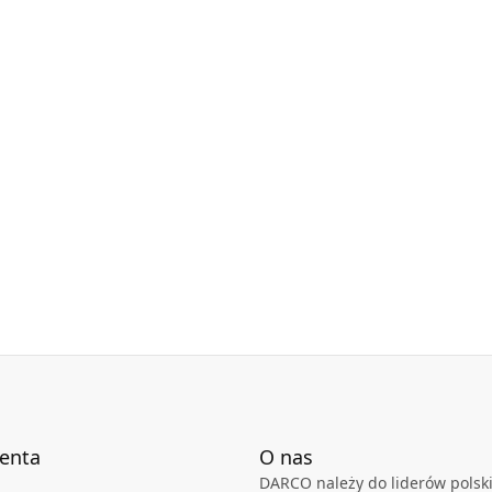
y techniczne dostępne są w karcie technicznej
ienta
O nas
DARCO należy do liderów polski