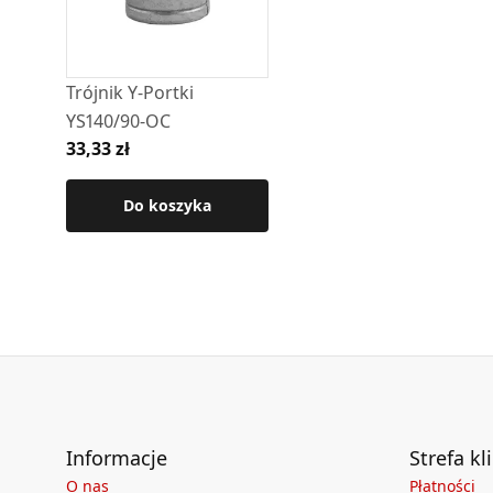
Szczegółowe wymiary oraz pozostałe parametr
produktu.
Trójnik Y-Portki
YS140/90-OC
33,33 zł
Do koszyka
Informacje
Strefa kl
O nas
Płatności