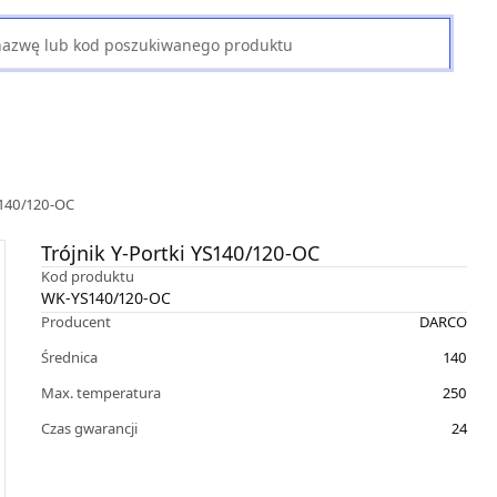
YS140/120-OC
Trójnik Y-Portki YS140/120-OC
Kod produktu
WK-YS140/120-OC
Producent
DARCO
Średnica
140
Max. temperatura
250
Czas gwarancji
24