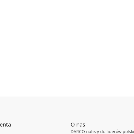
y techniczne dostępne są w karcie technicznej
ienta
O nas
DARCO należy do liderów polski