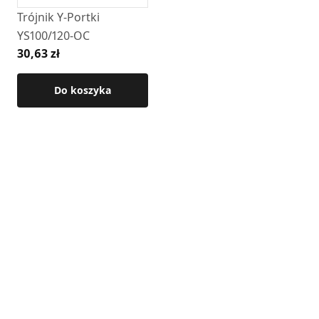
DGP
Trójnik Y-Portki
YS100/120-OC
Szczegółowe wymiary oraz pozostałe parametry techniczne
30,63 zł
dostępne są w karcie technicznej produktu.
Do koszyka