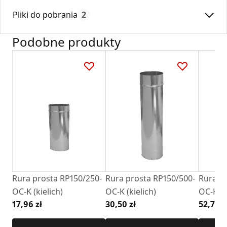
Średnica:
150
klimatyzacji.
Pliki do pobrania
2
Max. temperatura:
250
Czas gwarancji:
24
Podobne produkty
Deklaracja
KDWU 05_2022.pdf
Karta Techniczna
DARCO_Karta_katalogowa_Rury-Ksztaltki-
Stalowe-Okragle.pdf
Rura prosta RP150/250-
Rura prosta RP150/500-
Rura pr
OC-K (kielich)
OC-K (kielich)
OC-K (k
17,96 zł
30,50 zł
52,77 z