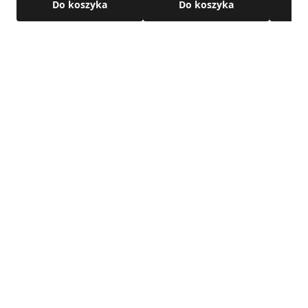
Do koszyka
Do koszyka
• połączenie: nypel / kielich
Szczegółowe wymiary oraz pozostałe parametry techniczne
produktu dostępne są w karcie technicznej produktu.