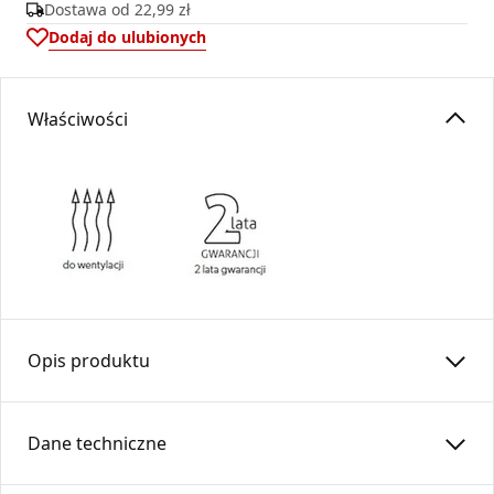
Dostawa od
22,99 zł
Dodaj do ulubionych
Właściwości
Opis produktu
Rura prosta RP150/250-OC-K (kielich)
Dane techniczne
Rura prosta wykonana z blachy ocynkowanej,
przeznaczona do budowy ciągów w instalacjach wentylacji