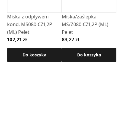
• maksymalna temperatura pracy: 250°C
Miska z odpływem
Miska/zaślepka
Szczegółowe wymiary i informacje techniczne dostępne są
kond. MS080-CZ1,2P
MS/Z080-CZ1,2P (ML)
w karcie produktu.
(ML) Pelet
Pelet
102,21 zł
83,27 zł
Do koszyka
Do koszyka