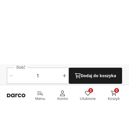
Ilość
Dodaj do koszyka
0
0
0
0
Menu
Konto
Ulubione
Koszyk
Menu
Konto
Ulubione
Koszyk
Informacje
O nas