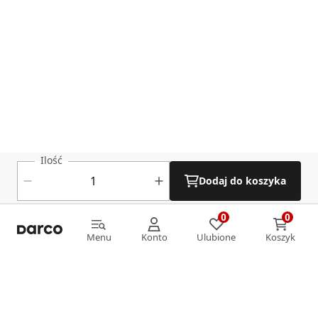
Ilość
Dodaj do koszyka
0
0
0
0
Menu
Konto
Ulubione
Koszyk
Menu
Konto
Ulubione
Koszyk
Informacje
O nas
Strefa klienta