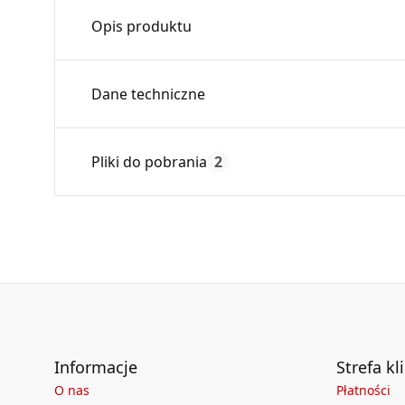
Opis produktu
Trójnik redukcyjny pozwala osiągnąć lepsze 
Dane techniczne
zredukowanie średnicy kanału głównego na m
powietrza.
Średnica:
Pliki do pobrania
2
Max. temperatura:
Czas gwarancji:
Deklaracja
KDWU 05_2022.pdf
Informacje
Strefa kl
O nas
Płatności