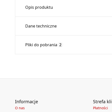
Opis produktu
Trójnik redukcyjny pozwala osiągnąć lepsze 
Dane techniczne
zredukowanie średnicy kanału głównego na m
powietrza.
Średnica:
Pliki do pobrania
2
Max. temperatura:
Czas gwarancji:
Deklaracja
KDWU 05_2022.pdf
Informacje
Strefa kl
O nas
Płatności