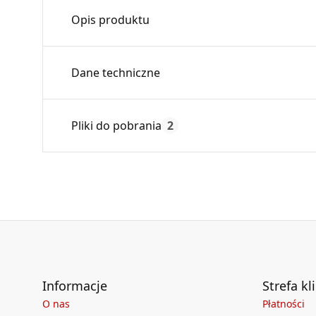
Opis produktu
Trójnik prostokątny wykonany z z blachy ocy
Dane techniczne
Stosowany do budowy systemu dystrybucji gor
równomierny przepływ powietrza do wszystki
Max. temperatura:
Pliki do pobrania
2
Czas gwarancji:
Deklaracja
KDWU 04_2022.pdf
Informacje
Strefa kl
O nas
Płatności