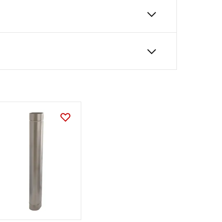
120
450
60
Karta Techniczna
DARCO_Karta_katalogowa_Sy
stem-wkladow-kominowych-
owalnych.pdf