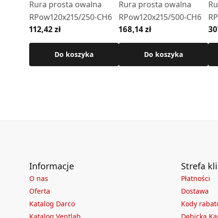
Rura prosta owalna
Rura prosta owalna
Ru
RPow120x215/250-CH6
RPow120x215/500-CH6
RP
112,42 zł
168,14 zł
30
Do koszyka
Do koszyka
Informacje
Strefa kl
O nas
Płatności
Oferta
Dostawa
Katalog Darco
Kody raba
Katalog Ventlab
Dębicka Ka