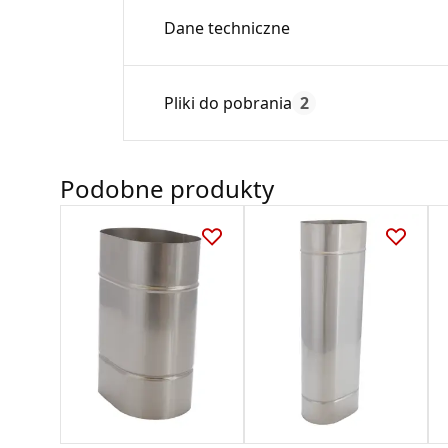
Dane techniczne
Średnica:
Pliki do pobrania
2
Max. temperatura:
Czas gwarancji:
Podobne produkty
Deklaracja
DWU 07_2023.pdf