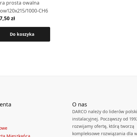
ra prosta owalna
ow120x215/1000-CH6
7,50 zł
Do koszyka
ienta
O nas
DARCO należy do liderów polski
instalacyjnej. Począwszy od 199
rozwijamy ofertę, którą tworzą
towe
kompleksowe rozwiązania dla we
rta Mieszkańca