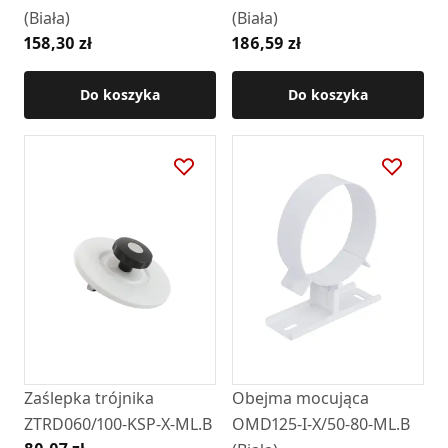
(Biała)
(Biała)
158,30 zł
186,59 zł
Do koszyka
Do koszyka
Zaślepka trójnika
Obejma mocująca
ZTRD060/100-KSP-X-ML.B
OMD125-I-X/50-80-ML.B