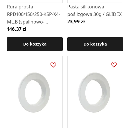
Rura prosta
Pasta silikonowa
RPD100/150/250-KSP-X4-
poślizgowa 30g / GLIDEX
23,99 zł
ML.B (spalinowo-
146,37 zł
powietrzna)
Do koszyka
Do koszyka