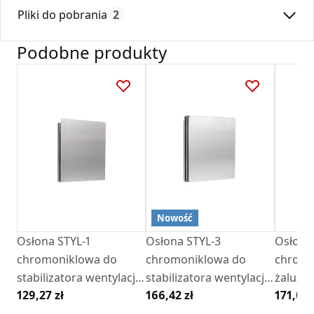
Max. temperatura:
180
powietrza przez kanał wentylacyjny.
Pliki do pobrania
2
Czas gwarancji:
24
Urządzenie posiada konstrukcyjnie określoną wartość
graniczną przepływu powietrza.
Podobne produkty
Stabiler w tej wersji posiada możliwość zamontowania
Deklaracja
KDWU 05_2023.pdf
jednej z kilku estetycznie wykonanych osłon.
Montaż stabilera
zobacz film
Karta Techniczna
DARCO_Karta_katalogowa_Stabilery.pdf
Nowość
Osłona STYL-1
Osłona STYL-3
Osłona
chromoniklowa do
chromoniklowa do
chromon
stabilizatora wentylacji -
stabilizatora wentylacji -
żaluzja do stabilizatora
129,27 zł
166,42 zł
171,09 
CSW2
CSW2
wentyla