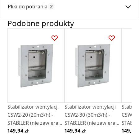
Max. temperatura:
180
oraz doskonale wkomponowuje się z wnętrzem
Pliki do pobrania
2
Czas gwarancji:
24
pomieszczenia w którym jest zamontowana.
Podobne produkty
Osłona wykonana z blachy chromoniklowej .
Deklaracja
KDWU 05_2023.pdf
Karta Techniczna
DARCO_Karta_katalogowa_Stabilery.pdf
Stabilizator wentylacji
Stabilizator wentylacji
Stabili
CSW2-20 (20m3/h) -
CSW2-30 (30m3/h) -
CSW2-5
STABILER (nie zawiera
STABILER (nie zawiera
STABILE
149,94 zł
149,94 zł
149,94 
osłony)
osłony)
osłony)