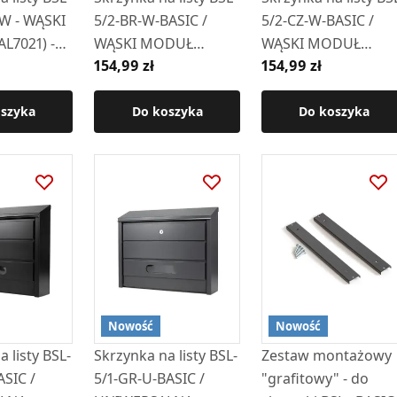
-W - WĄSKI
5/2-BR-W-BASIC /
5/2-CZ-W-BASIC /
L7021) -
WĄSKI MODUŁ
WĄSKI MODUŁ
154,99 zł
154,99 zł
uczyk z
"BRĄZOWA"- wizjer i
"CZARNA" - wizjer i
kluczyk z przodu
kluczyk z przodu
oszyka
Do koszyka
Do koszyka
Nowość
Nowość
 listy BSL-
Skrzynka na listy BSL-
Zestaw montażowy
ASIC /
5/1-GR-U-BASIC /
"grafitowy" - do