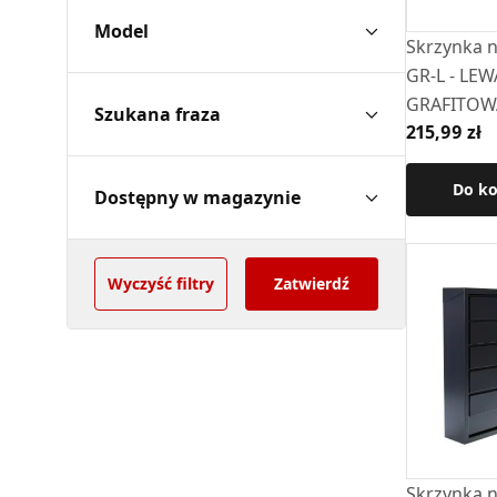
Model
Skrzynka na
GR-L - LEW
GRAFITOW
Szukana fraza
215,99 zł
Do k
Dostępny w magazynie
Wyczyść filtry
Zatwierdź
Skrzynka na