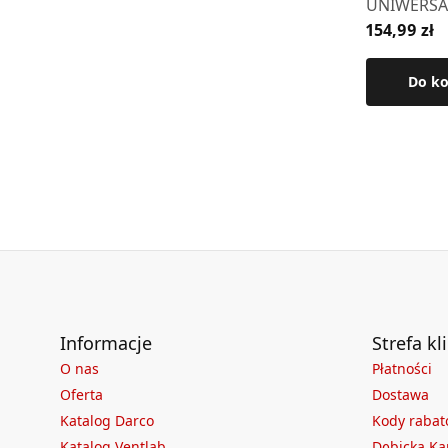
UNIWERSA
154,99 zł
"CZARNA" - 
kluczyk z 
Do k
Informacje
Strefa kl
O nas
Płatności
Oferta
Dostawa
Katalog Darco
Kody raba
Katalog Ventlab
Dębicka Ka