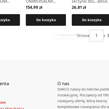
LNA
UNIWERSALNA
skrzynki BSL...BASIC
154,99 zł
26,81 zł
wizjer i
"GRAFITOWA" - wizjer
przodu
i kluczyk z przodu
oszyka
Do koszyka
Do koszyka
Poprzednia
Strona
z
ienta
O nas
DARCO należy do liderów polski
instalacyjnej. Począwszy od 199
rozwijamy ofertę, którą tworzą
towe
kompleksowe rozwiązania dla we
rta Mieszkańca