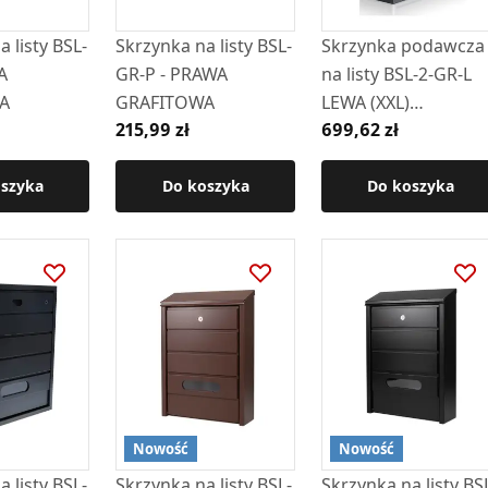
 listy BSL-
Skrzynka na listy BSL-
Skrzynka podawcza
A
GR-P - PRAWA
na listy BSL-2-GR-L
A
GRAFITOWA
LEWA (XXL)
215,99 zł
699,62 zł
GRAFITOWA
oszyka
Do koszyka
Do koszyka
Nowość
Nowość
 listy BSL-
Skrzynka na listy BSL-
Skrzynka na listy BS