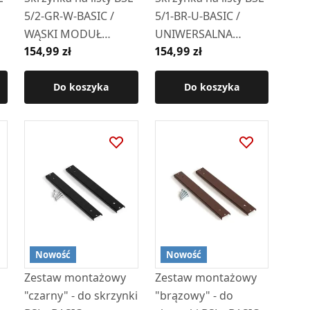
5/2-GR-W-BASIC /
5/1-BR-U-BASIC /
WĄSKI MODUŁ
UNIWERSALNA
154,99 zł
154,99 zł
"GRAFITOWA" - wizjer
"BRĄZOWA" - wizjer i
i kluczyk z przodu
kluczyk z przodu
Do koszyka
Do koszyka
Nowość
Nowość
Zestaw montażowy
Zestaw montażowy
"czarny" - do skrzynki
"brązowy" - do