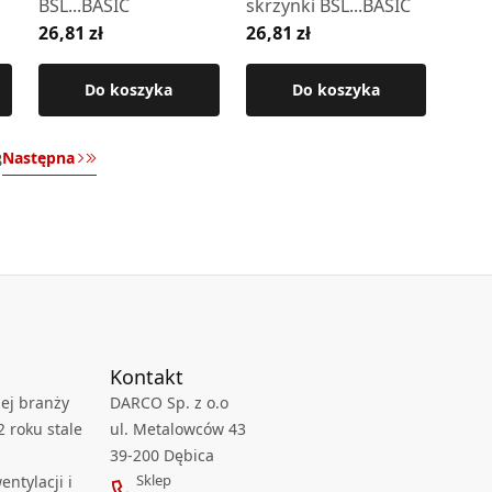
BSL...BASIC
skrzynki BSL...BASIC
26,81 zł
26,81 zł
Do koszyka
Do koszyka
Następna
3
Kontakt
ej branży
DARCO Sp. z o.o
2 roku stale
ul. Metalowców 43
39-200 Dębica
Sklep
ntylacji i