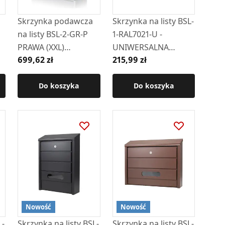
Skrzynka podawcza
Skrzynka na listy BSL-
na listy BSL-2-GR-P
1-RAL7021-U -
PRAWA (XXL)
UNIWERSALNA
699,62 zł
215,99 zł
GRAFITOWA
(RAL7021)- wizjer i
kluczyk z przodu
Do koszyka
Do koszyka
Nowość
Nowość
L-
Skrzynka na listy BSL-
Skrzynka na listy BSL-