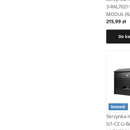
3-RAL7021
MODUŁ (RA
215,99 zł
wizjer i kl
przodu
Do k
Nowość
Skrzynka na
5/1-CZ-U-B