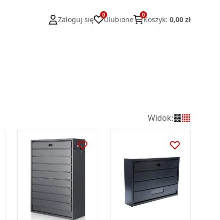
0
0
Zaloguj się
Ulubione
Koszyk
:
0,00 zł
Widok
: