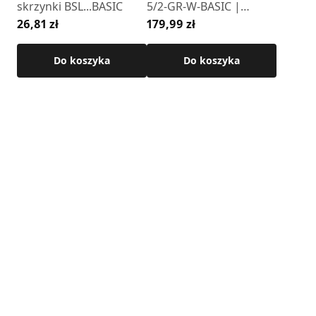
skrzynki BSL...BASIC
5/2-GR-W-BASIC |
26,81 zł
179,99 zł
GRAFITOWA | GRAWER
(1 lamela)
Do koszyka
Do koszyka