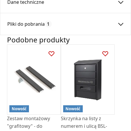
Dane techniczne
Czas gwarancji:
24
Pliki do pobrania
1
Podobne produkty
Karta Techniczna
Darco-SkrzynkaNaListy-W-BSL-5-2W.pdf
Nowość
Nowość
Zestaw montażowy
Skrzynka na listy z
"grafitowy" - do
numerem i ulicą BSL-