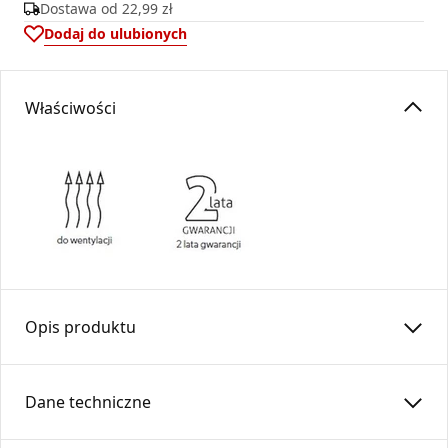
Dostawa od
22,99 zł
Dodaj do ulubionych
Właściwości
Opis produktu
Skrzynka rozdzielcza
SRRS
150-7×125-OC
Dane techniczne
Skrzynka rozdzielcza przeznaczona jest do rozdzielenia
strumienia powietrza w instalacjach wentylacyjnych,