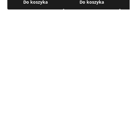
Do koszyka
Do koszyka
dostępne są w karcie technicznej produktu.